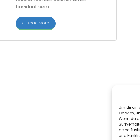
tincidunt sem ...
Read More
Um dir ein 
Cookies, u
Wenn du di
Surfverhalt
deine Zust
und Funkti