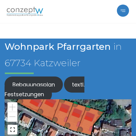
Wohnpark Pfarrgarten
in
67734 Katzweiler
Bebauungsplan
textl.
Festsetzungen