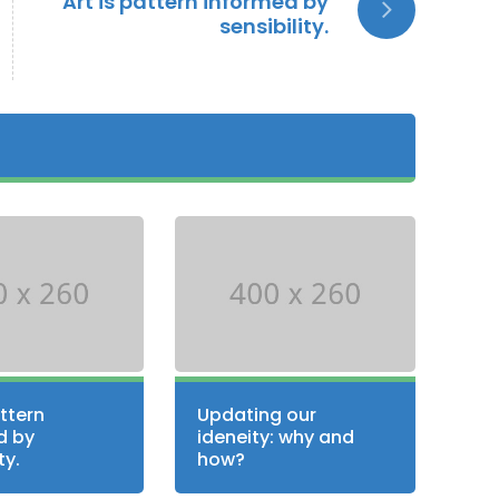
Art is pattern informed by
sensibility.
attern
Updating our
d by
ideneity: why and
ty.
how?