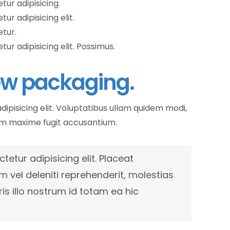
ur adipisicing.
r adipisicing elit.
tur.
ur adipisicing elit. Possimus.
ew packaging.
ipisicing elit. Voluptatibus ullam quidem modi,
am maxime fugit accusantium.
etur adipisicing elit. Placeat
vel deleniti reprehenderit, molestias
is illo nostrum id totam ea hic