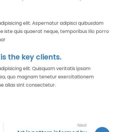
ipisicing elit. Aspernatur adipisci quibusdam
 iste quis quaerat neque, temporibus illo porro
ma!
s the key clients.
ipisicing elit. Quisquam veritatis ipsam
i ea, quo magnam tenetur exercitationem
ne alias sint consectetur.
Next